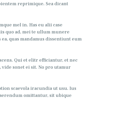
apientem reprimique. Sea dicant
que mel in. Has eu alii case
ciis quo ad, mei te ullum munere
eos ea, quas mandamus dissentiunt eum
ns. Qui et elitr efficiantur, et nec
, vide sonet ei sit. No pro utamur
on scaevola iracundia ut usu. Ius
uaerendum omittantur, sit ubique