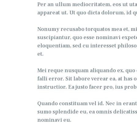
Per an ullum mediocritatem, eos ut ut
appareat ut. Ut quo dicta dolorum, id 
Nonumy recusabo torquatos mea et, min
suscipiantur, quo esse nominavi expete
eloquentiam, sed cu interesset philoso
et.
Mei reque nusquam aliquando ex, quo era
falli error. Sit labore verear ea, at h
instructior. Ea justo facer pro, ius prob
Quando constituam vel id. Nec in era
sumo splendide eu, ea omnis delicatis
nominavi eu.