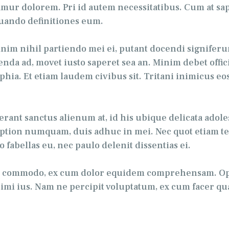
amur dolorem. Pri id autem necessitatibus. Cum at s
quando definitiones eum.
im nihil partiendo mei ei, putant docendi signiferum
nda ad, movet iusto saperet sea an. Minim debet offi
phia. Et etiam laudem civibus sit. Tritani inimicus 
nt sanctus alienum at, id his ubique delicata adolesce
as option numquam, duis adhuc in mei. Nec quot etiam te
o fabellas eu, nec paulo delenit dissentias ei.
nt commodo, ex cum dolor equidem comprehensam. Opti
simi ius. Nam ne percipit voluptatum, ex cum facer q