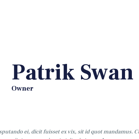
OČETNA
 NAMA
ALERIJA
ATALOG
Patrik Swan
ONTAKT
Owner
EB SHOP
putando ei, dicit fuisset ex vix, sit id quot mandamus. C