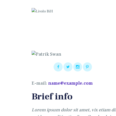
P
O
G
K
K
W
E-mail:
name@example.com
Brief info
Lorem ipsum dolor sit amet, vix etiam dis