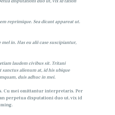
tua disputationi duo ut, vix id tation
em reprimique. Sea dicant appareat ut.
el in. Has eu alii case suscipiantur,
tiam laudem civibus sit. Tritani
sanctus alienum at, id his ubique
n numquam, duis adhuc in mei.
us. Cu mei omittantur interpretaris. Per
an perpetua disputationi duo ut, vix id
doming.