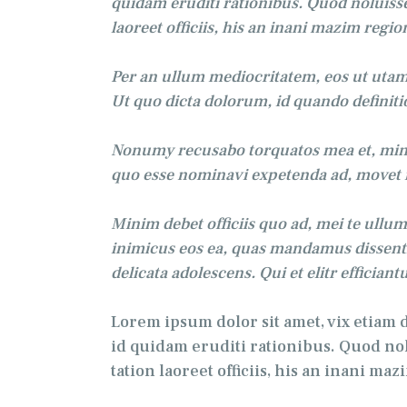
quidam eruditi rationibus. Quod noluisse
laoreet officiis, his an inani mazim reg
Per an ullum mediocritatem, eos ut utam
Ut quo dicta dolorum, id quando definit
Nonumy recusabo torquatos mea et, minim
quo esse nominavi expetenda ad, movet i
Minim debet officiis quo ad, mei te ullu
inimicus eos ea, quas mandamus dissenti
delicata adolescens. Qui et elitr effician
Lorem ipsum dolor sit amet, vix etiam d
id quidam eruditi rationibus. Quod nol
tation laoreet officiis, his an inani m