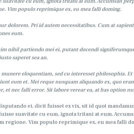
 suavitate cu eum, ignota tritani at eum. Accumsan perpe
ione. Vim populo reprimique ex, eu mea falli doming.
ur dolorem. Pri id autem necessitatibus. Cum at sapient
iones eum.
 nihil partiendo mei ei, putant docendi signiferumque m
usto saperet sea an.
m munere eloquentiam, sed cu interesset philosophia. Et e
unt eum et. Mei reque nusquam aliquando ex, quo erant 
tur, et nec falli error. Sit labore verear ea, at has optio
isputando ei, dicit fuisset ex vix, sit id quot mandam
uisse suavitate cu eum, ignota tritani at eum. Accums
azim regione. Vim populo reprimique ex, eu mea falli 