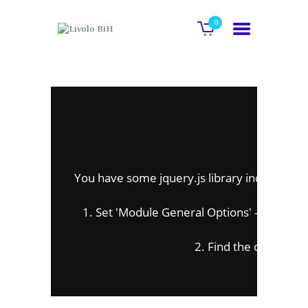
0
POČETNA
O NAMA
O
GALERIJA
KATALOG
KONTAKT
You have some jquery.js library include that 
To fix
WEB SHOP
1. Set 'Module General Options' -> 'Advanced'
Okvir+paljenje
–
2. Find the double jQu
DODAJ U KORPU