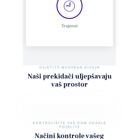
Trajnost
OSJETITE MODERAN DIZAJN
Naši prekidači uljepšavaju
vaš prostor
KONTROLIŠITE VAŠ DOM ODAKLE
POŽELITE
Načini kontrole
vašeg