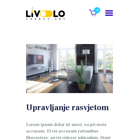
0
POČETNA
O NAMA
GALERIJA
KATALOG
KONTAKT
Upravljanje rasvjetom
WEB SHOP
Lorem ipsum dolor sit amet, ea pri meis
accusam. Et vis accusam rationibus
liberavisse, an vix viderer admodum. Atqui