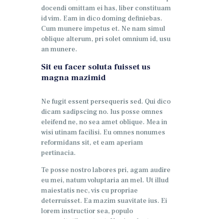
docendi omittam ei has, liber constituam
id vim. Eam in dico doming definiebas.
Cum munere impetus et. Ne nam simul
oblique alterum, pri solet omnium id, usu
an munere.
Sit eu facer soluta fuisset us
magna mazimid
Ne fugit essent persequeris sed. Qui dico
dicam sadipscing no. Ius posse omnes
eleifend ne, no sea amet oblique. Mea in
wisi utinam facilisi. Eu omnes nonumes
reformidans sit, et eam aperiam
pertinacia.
Te posse nostro labores pri, agam audire
eu mei, natum voluptaria an mel. Ut illud
maiestatis nec, vis cu propriae
deterruisset. Ea mazim suavitate ius. Ei
lorem instructior sea, populo