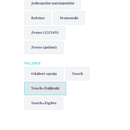
Jednopolni naizmjenični
Roletne
Vremenski
Zvono (12/24V)
Zvono (pulsni)
PALJENJE
Odaberi opciju
Touch
Touch+Daljinski
Touch+ZigBee