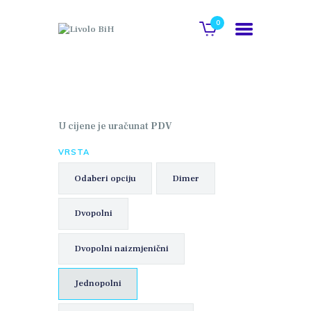
0
POČETNA
O NAMA
U cijene je uračunat
PDV
GALERIJA
VRSTA
KATALOG
KONTAKT
Odaberi opciju
Dimer
WEB SHOP
Dvopolni
Dvopolni naizmjenični
Jednopolni