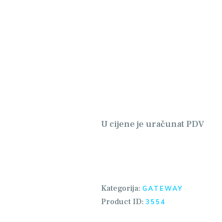
OČETNA
 NAMA
ALERIJA
ATALOG
ONTAKT
U cijene je uračunat PDV
EB SHOP
Kategorija:
GATEWAY
Product ID:
3554