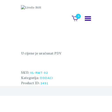
0
POČETNA
O NAMA
GALERIJA
U cijene je uračunat PDV
KATALOG
KONTAKT
WEB SHOP
SKU:
VL-RMT-02
Kategorija:
DODACI
Product ID:
3491