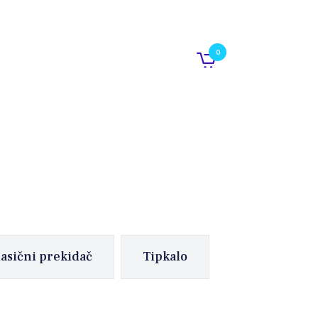
0
lasični prekidač
Tipkalo