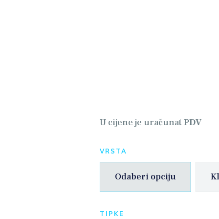
OČETNA
 NAMA
ALERIJA
ATALOG
ONTAKT
U cijene je uračunat
PDV
EB SHOP
VRSTA
Odaberi opciju
K
TIPKE